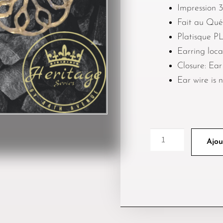
Impression 
Fait au Qu
Platisque P
Earring loca
Closure: Ear
Ear wire is n
Ajou