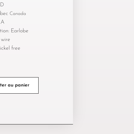
3D
ébec
Canada
LA
tion: Earlobe
 wire
ickel free
ter au panier