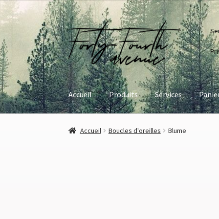
Se
Pri
Accueil
Produits
Services
Panie
Accueil
À propos
Panier
Paiement
Politique -
Accueil
Boucles d'oreilles
Blume
Shop
Terms and Conditions