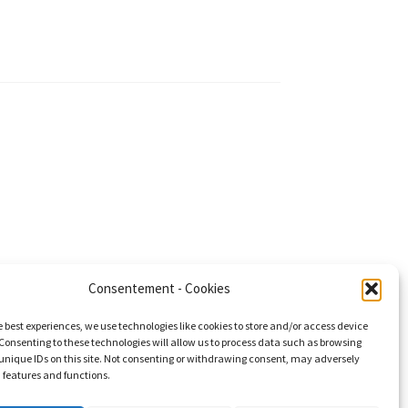
Consentement - Cookies
e best experiences, we use technologies like cookies to store and/or access device
Consenting to these technologies will allow us to process data such as browsing
unique IDs on this site. Not consenting or withdrawing consent, may adversely
n features and functions.