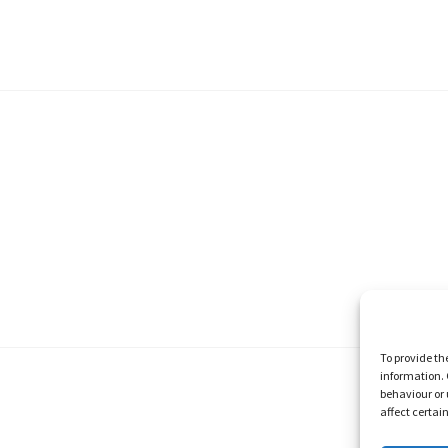
To provide th
information. 
behaviour or 
affect certai