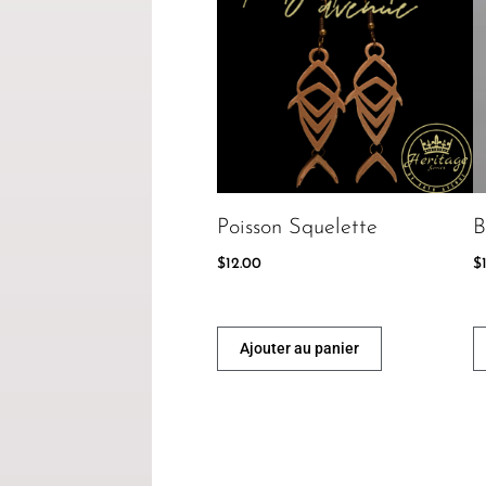
Poisson Squelette
B
$
12.00
$
Ajouter au panier