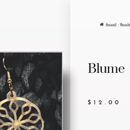
Accueil
Boucle
Blume
$
12.00